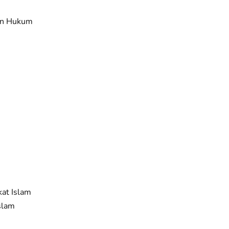
an Hukum
at Islam
slam