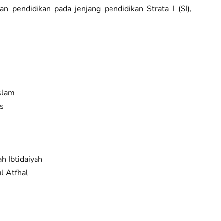
n pendidikan pada jenjang pendidikan Strata I (SI),
slam
is
h Ibtidaiyah
l Atfhal