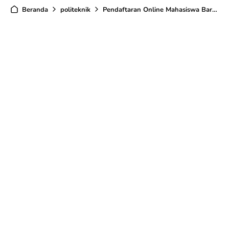
Beranda
politeknik
Pendaftaran Online Mahasiswa Baru POLINES T.A 2024/2025