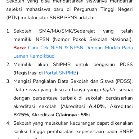
Sekolah yang bisa mendaftarkan siswanya mendaftar
seleksi mahasiswa baru di Perguruan Tinggi Negeri
(PTN) melalui jalur SNBP PPNS adalah:
Sekolah SMA/MA/SMK/Sederajat yang telah
memiliki NPSN (Nomor Pokok Sekolah Nasional).
Baca:
Cara Cek NISN & NPSN Dengan Mudah Pada
Laman Kemdikbud
Memiliki akun SNPMB untuk pengisian PDSS
(Registrasi di
Portal SNPMB
)
Mengisi Pangkalan Data Sekolah dan Siswa (PDSS).
Data siswa yang diisikan hanya yang
eligible
sesuai
dengan persentase terbaik di sekolah berdasarkan
akreditasi sekolah (Akreditasi
A:40%,
Akreditasi
B:25%
, Akreditasi
C/lainnya : 5%
)
Sekolah yang melakukan kecurangan dapat dikenakan
sanksi hingga pembatalan kepesertaan pada SNBP