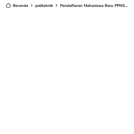
Beranda
politeknik
Pendaftaran Mahasiswa Baru PPNS D3 & D4 T.A 2024/2025