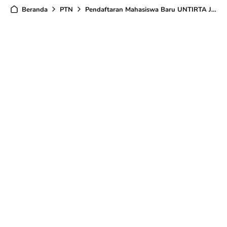
Beranda
PTN
Pendaftaran Mahasiswa Baru UNTIRTA Jenjang D3,S1,S2 T.A 2024/2025