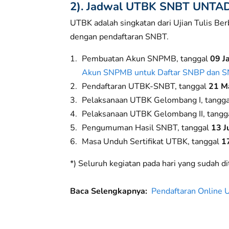
2). J
adwal UTBK SNBT UNTAD
UTBK adalah singkatan dari Ujian Tulis B
dengan pendaftaran SNBT.
Pembuatan Akun SNPMB, tanggal
09 J
Akun SNPMB untuk Daftar SNBP dan 
Pendaftaran UTBK-SNBT, tanggal
21 Ma
Pelaksanaan UTBK Gelombang I, tangg
Pelaksanaan UTBK Gelombang II, tangg
Pengumuman Hasil SNBT, tanggal
13 J
Masa Unduh Sertifikat UTBK, tanggal
17
*) Seluruh kegiatan pada hari yang sudah d
Baca Selengkapnya:
Pendaftaran Onlin