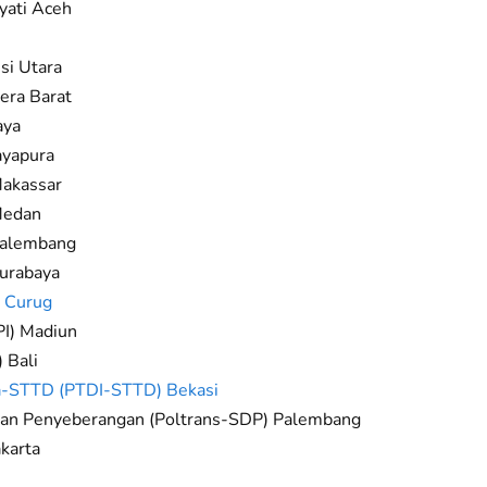
yati Aceh
si Utara
era Barat
aya
ayapura
Makassar
Medan
Palembang
Surabaya
) Curug
PI) Madiun
 Bali
sia-STTD (PTDI-STTD) Bekasi
 dan Penyeberangan (Poltrans-SDP) Palembang
akarta