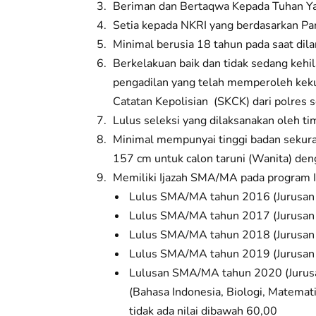
Beriman dan Bertaqwa Kepada Tuhan Y
Setia kepada NKRI yang berdasarkan P
Minimal berusia 18 tahun pada saat dilan
Berkelakuan baik dan tidak sedang kehi
pengadilan yang telah memperoleh keku
Catatan Kepolisian (SKCK) dari polres 
Lulus seleksi yang dilaksanakan oleh t
Minimal mempunyai tinggi badan sekura
157 cm untuk calon taruni (Wanita) de
Memiliki Ijazah SMA/MA pada program I
Lulus SMA/MA tahun 2016 (Jurusan I
Lulus SMA/MA tahun 2017 (Jurusan I
Lulus SMA/MA tahun 2018 (Jurusan I
Lulus SMA/MA tahun 2019 (Jurusan I
Lulusan SMA/MA tahun 2020 (Jurusan 
(Bahasa Indonesia, Biologi, Matemati
tidak ada nilai dibawah 60,00