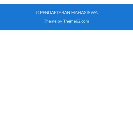
©
PENDAFTARAN MAHASISWA
Theme by
Theme62.com