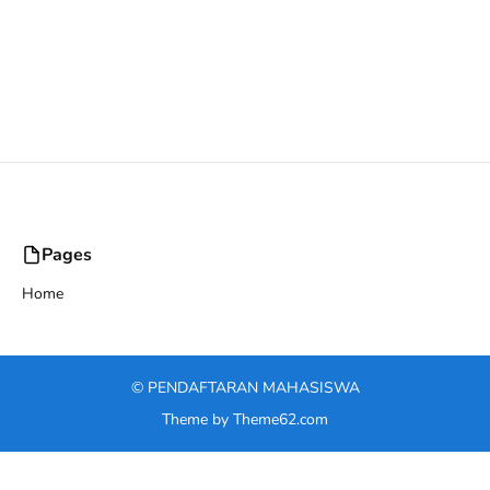
Pages
Home
©
PENDAFTARAN MAHASISWA
Theme by
Theme62.com