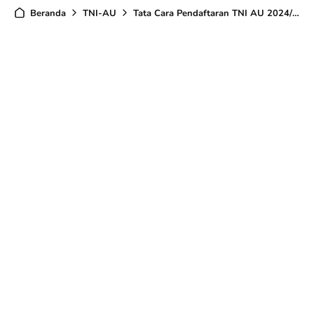
Beranda
TNI-AU
Tata Cara Pendaftaran TNI AU 2024/2025- Taruna/Taruni,Bintara,Tamtama,Panda Khusus